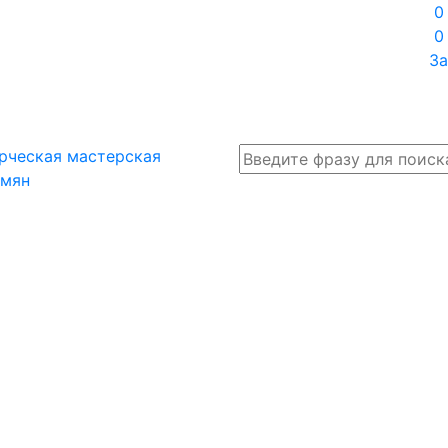
0
0
За